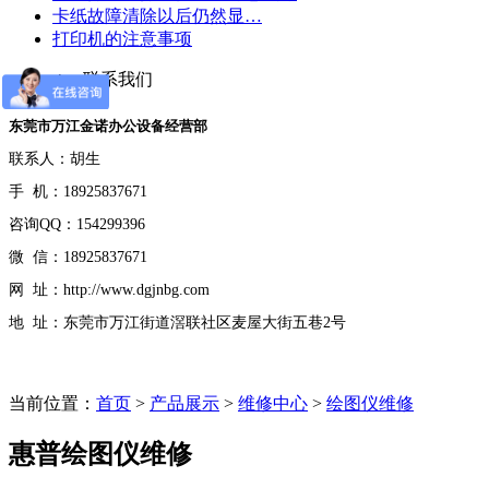
卡纸故障清除以后仍然显…
打印机的注意事项
contact us
联系我们
东莞市万江金诺办公设备经营部
联系人：胡生
手 机：18925837671
咨询QQ：154299396
微 信：18925837671
网 址：http://www.dgjnbg.com
地 址：东莞市万江街道滘联社区麦屋大街五巷2号
当前位置：
首页
>
产品展示
>
维修中心
>
绘图仪维修
惠普绘图仪维修