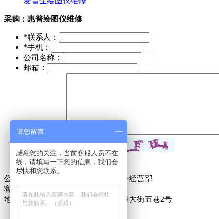
爱普生绘图仪维修
采购：
惠普绘图仪维修
*
联系人：
*
手机：
公司名称：
邮箱：
请您留言
*
采购意向：
*
验证码：
感谢您的关注，当前客服人员不在
线，请填写一下您的信息，我们会
尽快和您联系。
公司名称：东莞市万江金诺办公设备经营部
客服电话：18925837671
地址：东莞市万江街道滘联社区麦屋大街五巷2号
粤ICP备16125187号-1
技术支持：
东莞网站建设