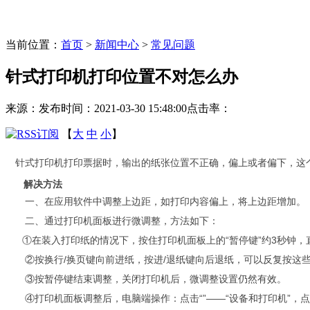
当前位置：
首页
>
新闻中心
>
常见问题
针式打印机打印位置不对怎么办
来源：
发布时间：2021-03-30 15:48:00
点击率：
【
大
中
小
】
针式打印机打印票据时，输出的纸张位置不正确，偏上或者偏下，这
解决方法
一、在应用软件中调整上边距，如打印内容偏上，将上边距增加。
二、通过打印机面板进行微调整，方法如下：
①在装入打印纸的情况下，按住打印机面板上的“暂停键”约3秒钟，直
②按换行/换页键向前进纸，按进/退纸键向后退纸，可以反复按这些
③按暂停键结束调整，关闭打印机后，微调整设置仍然有效。
④打印机面板调整后，电脑端操作：点击“”——“设备和打印机”，点中