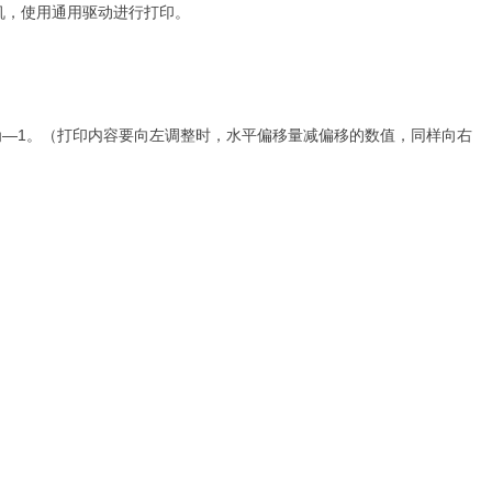
认打印机，使用通用驱动进行打印。
调为—1。（打印内容要向左调整时，水平偏移量减偏移的数值，同样向右