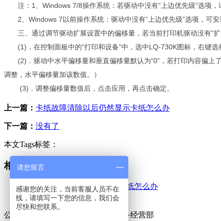
注：1、Windows 7/8操作系统：若驱动中没有“上边优先级”选项，请安装通
2、Windows 7以前操作系统：驱动中没有“上边优先级”选项，可安装
三、通过调节驱动扩展设置中的偏移量，若当前打印机驱动没有“扩展设置”
(1)．在控制面板中的“打印和设备”中，选中LQ-730K图标，右键选择
(2)．驱动中水平偏移量和垂直偏移量默认为“0”，若打印内容偏上了
调整，水平偏移量加该数值。）
(3)．调整偏移量数值后，点击应用，再点击确定。
上一篇：
卡纸故障清除以后仍然显示卡纸怎么办
下一篇：
没有了
本文Tags标签：
相关资讯
请您留言
卡纸故障清除以后仍然显示卡纸怎么办
感谢您的关注，当前客服人员不在
打印机的注意事项
线，请填写一下您的信息，我们会
尽快和您联系。
公司名称：东莞市万江金诺办公设备经营部