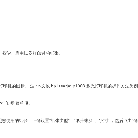
褶皱、卷曲以及打印过的纸张。
的图标。 注 :本文以 hp laserjet p1008 激光打印机的操作
择“打印项”菜单项。
选项卡，按照您使用的纸张，正确设置“纸张类型”、“纸张来源”、"尺寸"，然后