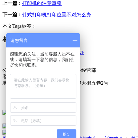
上一篇：
打印机的注意事项
下一篇：
针式打印机打印位置不对怎么办
本文Tags标签：
相关资讯
请您留言
针式打印机打印位置不对怎么办
感谢您的关注，当前客服人员不在
打印机的注意事项
线，请填写一下您的信息，我们会
尽快和您联系。
公司名称：东莞市万江金诺办公设备经营部
客服电话：18925837671
地址：东莞市万江街道滘联社区麦屋大街五巷2号
粤ICP备16125187号-1
技术支持：
东莞网站建设
粤公网安备 44190002003984号
提交