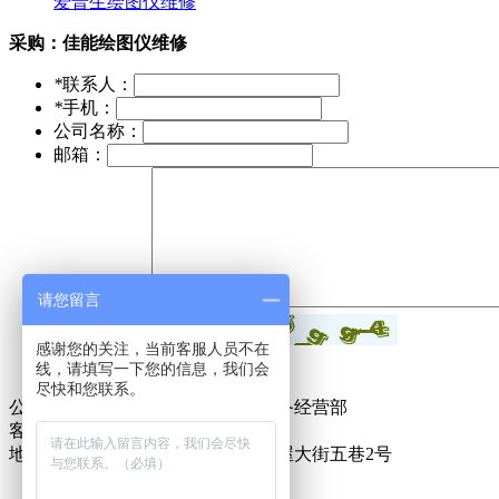
爱普生绘图仪维修
采购：
佳能绘图仪维修
*
联系人：
*
手机：
公司名称：
邮箱：
请您留言
*
采购意向：
*
验证码：
感谢您的关注，当前客服人员不在
线，请填写一下您的信息，我们会
尽快和您联系。
公司名称：东莞市万江金诺办公设备经营部
客服电话：18925837671
地址：东莞市万江街道滘联社区麦屋大街五巷2号
粤ICP备16125187号-1
技术支持：
东莞网站建设