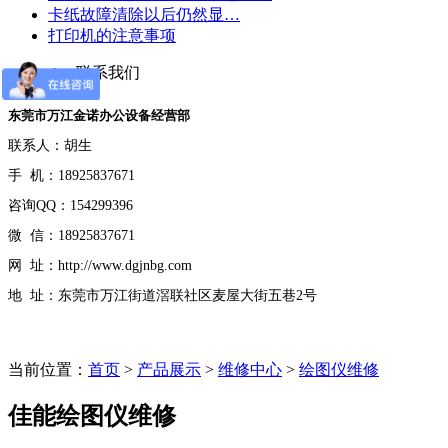
卡纸故障清除以后仍然显…
打印机的注意事项
contact us
联系我们
东莞市万江金诺办公设备经营部
联系人：胡生
手 机：18925837671
咨询QQ：154299396
微 信：18925837671
网 址：http://www.dgjnbg.com
地 址：东莞市万江街道滘联社区麦屋大街五巷2号
当前位置：
首页
>
产品展示
>
维修中心
>
绘图仪维修
佳能绘图仪维修