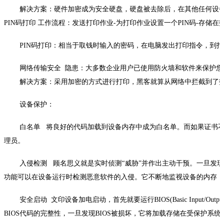
解决方案：硬件加密成为安全硬盘，硬盘被去除后，在其他任何设备
PIN码打印 工作流程：发送打印作业-为打印作业设置一个PIN码-存储
PIN码打印：相当于取钱时输入的密码，在电脑发出打印指令，到打
网络传输安全 隐患：大多数企业用户已使用防火墙和软件来保护您
解决方案：采用加密的方式进行打印，黑客就算从网络中拦截到了打
设备保护：
白名单 将良好的代码加载到设备内存中成为白名单。而如果证书不
理员。
入侵检测 顾名思义就是实时侦测“威胁”并作出主动干预。一旦发现“
功能可以在设备运行时检测恶意软件的入侵。它不断地监视设备的内存
安全启动 文印设备加电启动，首先就要运行BIOS(Basic Input/
BIOS代码的完整性，一旦发现BIOS被损坏，它将加载存储在受保护系